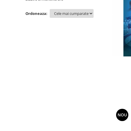
Sanatatea Femeii
Sanatatea ochilor
Ordoneaza:
Luteina
Sistem digestiv
Somn si relaxare
Stres
Uleiuri
NOU