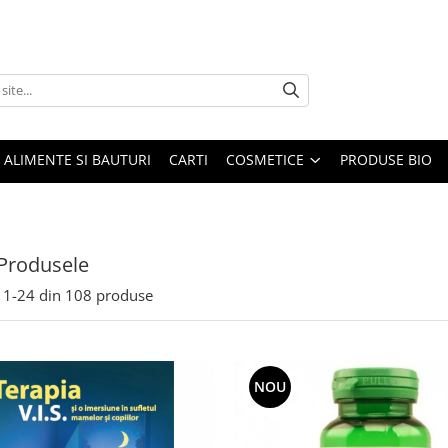
ALIMENTE SI BAUTURI
CARTI
COSMETICE
PRODUSE BIO
Produsele
1-
24
din
108
produse
NOU