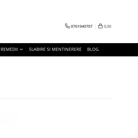
0761940707
0,00
REMEDII
SLABIRE SI MENTINERERE
BLOG