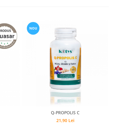
NOU
NOU
Q-PROPOLIS C
Q-Angh
21,90 Lei