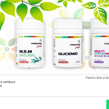
Pentru dne si do
ata ramburs
ul