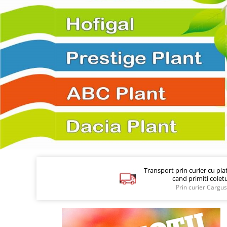
Sanatatea Femeii
Sanatatea ochilor
Luteina
Sistem digestiv
Somn si relaxare
Stres
Uleiuri
Transport prin curier cu pl
cand primiti colet
Prin curier Cargus