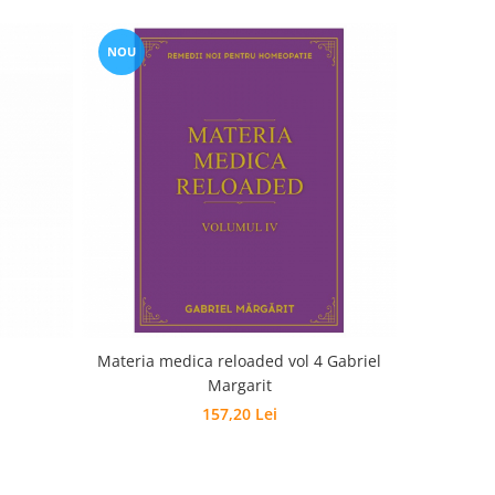
NOU
NOU
Materia medica reloaded vol 4 Gabriel
C
Margarit
157,20 Lei