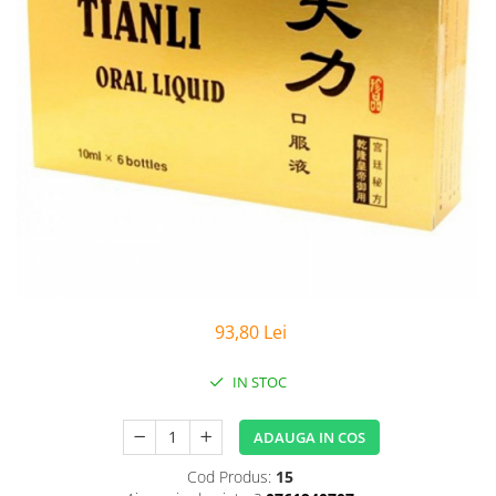
Sanatatea Femeii
Sanatatea ochilor
Luteina
Sistem digestiv
Somn si relaxare
Stres
Uleiuri
93,80 Lei
IN STOC
ADAUGA IN COS
Cod Produs:
15