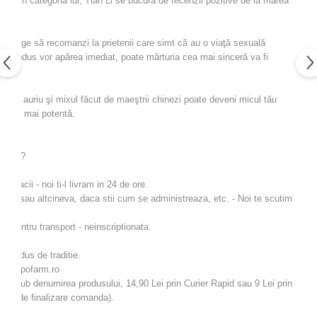
se din categoria lui, Tian Li se bucură de recenzii pozitive de la marea
 ajunge să recomanzi la prietenii care simt că au o viaţă sexuală
ui produs vor apărea imediat, poate mărturia cea mai sinceră va fi
apac auriu şi mixul făcut de maeştrii chinezi poate deveni micul tău
ică şi mai potentă.
rodus ?
rmacii - noi ti-l livram in 24 de ore.
 tine sau altcineva, daca stii cum se administreaza, etc. - Noi te scutim
n pentru transport - neinscriptionata.
auriu.
 produs de traditie.
 pe napofarm.ro
s, sub denumirea produsului, 14,90 Lei prin Curier Rapid sau 9 Lei prin
gina de finalizare comanda).