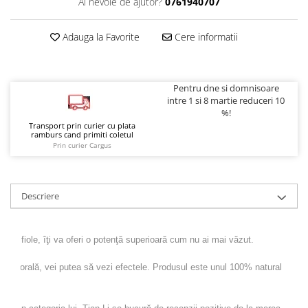
Ai nevoie de ajutor?
0761940707
Adauga la Favorite
Cere informatii
Pentru dne si domnisoare
intre 1 si 8 martie reduceri 10
%!
Transport prin curier cu plata
ramburs cand primiti coletul
Prin curier Cargus
Descriere
nLi 6 fiole, îţi va oferi o potenţă superioară cum nu ai mai văzut.
area orală, vei putea să vezi efectele. Produsul este unul 100% natural