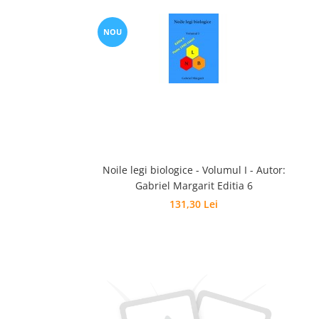
Sanatatea Femeii
Sanatatea ochilor
NOU
Luteina
Sistem digestiv
Somn si relaxare
Stres
Uleiuri
Noile legi biologice - Volumul I - Autor:
Gabriel Margarit Editia 6
131,30 Lei