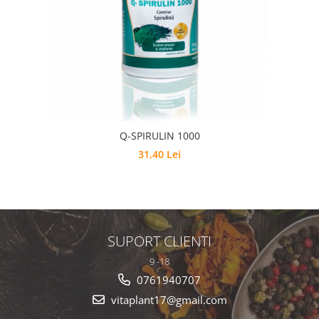
Q-SPIRULIN 1000
31,40 Lei
SUPORT CLIENTI
9 -18
0761940707
vitaplant17@gmail.com