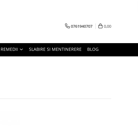
0761940707
0,00
REMEDII
SLABIRE SI MENTINERERE
BLOG