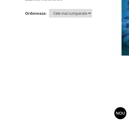
Sanatatea Femeii
Sanatatea ochilor
Ordoneaza:
Luteina
Sistem digestiv
Somn si relaxare
Stres
Uleiuri
NOU