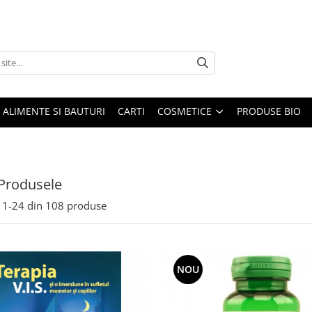
ALIMENTE SI BAUTURI
CARTI
COSMETICE
PRODUSE BIO
Produsele
1-
24
din
108
produse
NOU