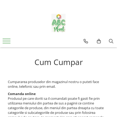
Vitamine & Suplimente
Sport Nutritie
Cosmetice
Remedii
Buna dispozitie, relaxare si energie
Aminoacizi
Acnee tratamente
Anti-imbatranire
Capsule, Comprimate
Arginina
Capsule, Comprimate
Ingrijire corp
Ingrijirea articulatiilor
Creier si memorie
Ceaiuri combinate
Ingrijire maini
Proteine - crestere masa
Fertilitate, Virilitate
Ceaiuri simple
Ingrijire ochi
musculara
Cum Cumpar
Fibre
Detoxifiere
Ingrijire par
Slabire si arderea grasimilor
Ficat suport
Gripa si raceala
Ingrijire picioare
Inima si circulatie
Siropuri terapeutice si sucuri
Ingrijire ten
Cumpararea produselor din magazinul nostru o puteti face
Mama si copilul
Supozitoare si ovule
Protectie solara
online, telefonic sau prin email.
Oase, muschi si articulatii
Tincturi
Comanda online
Sapunuri , gel dus
Produsul pe care doriti sa il comandati poate fi gasit fie prin
Oboseala
Unguente , geluri
utilizarea meniului din partea de sus a paginii ce contine
categoriile de produse, din meniul din partea dreapta cu toate
Raceala si imunitate
categoriile si subcategoriile de produse sau prin folosirea