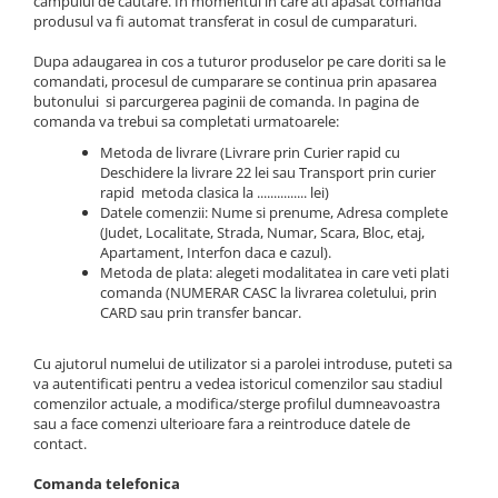
Sanatatea Femeii
campului de cautare. In momentul in care ati apasat comanda
produsul va fi automat transferat in cosul de cumparaturi.
Sanatatea ochilor
Dupa adaugarea in cos a tuturor produselor pe care doriti sa le
Luteina
comandati, procesul de cumparare se continua prin apasarea
Sistem digestiv
butonului si parcurgerea paginii de comanda. In pagina de
comanda va trebui sa completati urmatoarele:
Somn si relaxare
Metoda de livrare (Livrare prin Curier rapid cu
Stres
Deschidere la livrare 22 lei sau Transport prin curier
rapid metoda clasica la ............... lei)
Uleiuri
Datele comenzii: Nume si prenume, Adresa complete
(Judet, Localitate, Strada, Numar, Scara, Bloc, etaj,
Apartament, Interfon daca e cazul).
Metoda de plata: alegeti modalitatea in care veti plati
comanda (NUMERAR CASC la livrarea coletului, prin
CARD sau prin transfer bancar.
Cu ajutorul numelui de utilizator si a parolei introduse, puteti sa
va autentificati pentru a vedea istoricul comenzilor sau stadiul
comenzilor actuale, a modifica/sterge profilul dumneavoastra
sau a face comenzi ulterioare fara a reintroduce datele de
contact.
Comanda telefonica