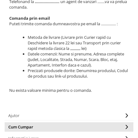
Telefonand la
....................
un agent de vanzari ........va va prelua
comanda.
Comanda prin email
Puteti trimite comanda dumneavostra pe email la ................ :
Metoda de livrare (Livrare prin Curier rapid cu
Deschidere la livrare 22 lei sau Transport prin curier
rapid metoda clasica la ,,,,,,,,,,, lei)
Datele comenzii: Nume si prenume, Adresa complete
(Judet, Localitate, Strada, Numar, Scara, Bloc, etaj,
Apartament, Interfon daca e cazul).
Precizati produsele dorite: Denumirea produslui, Codul
de produs sau link-ul produsului.
Nu exista valoare minima pentru o comanda.
Ajutor
Cum Cumpar