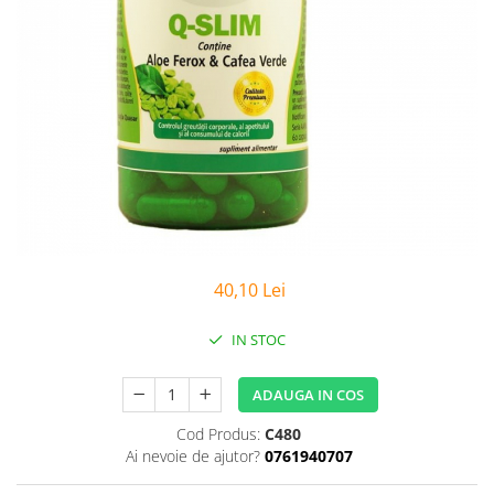
Sanatatea Femeii
Sanatatea ochilor
Luteina
Sistem digestiv
Somn si relaxare
Stres
Uleiuri
40,10 Lei
IN STOC
ADAUGA IN COS
Cod Produs:
C480
Ai nevoie de ajutor?
0761940707