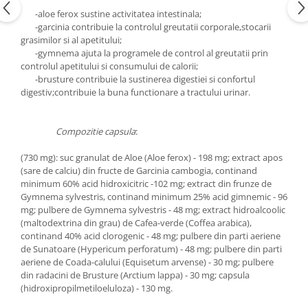
-aloe ferox sustine activitatea intestinala;
-garcinia contribuie la controlul greutatii corporale,stocarii
grasimilor si al apetitului;
-gymnema ajuta la programele de control al greutatii prin
controlul apetitului si consumului de calorii;
-brusture contribuie la sustinerea digestiei si confortul
digestiv;contribuie la buna functionare a tractului urinar.
Compozitie capsula
:
(730 mg): suc granulat de Aloe (Aloe ferox) - 198 mg; extract apos
(sare de calciu) din fructe de Garcinia cambogia, continand
minimum 60% acid hidroxicitric -102 mg; extract din frunze de
Gymnema sylvestris, continand minimum 25% acid gimnemic - 96
mg; pulbere de Gymnema sylvestris - 48 mg; extract hidroalcoolic
(maltodextrina din grau) de Cafea-verde (Coffea arabica),
continand 40% acid clorogenic - 48 mg; pulbere din parti aeriene
de Sunatoare (Hypericum perforatum) - 48 mg; pulbere din parti
aeriene de Coada-calului (Equisetum arvense) - 30 mg; pulbere
din radacini de Brusture (Arctium lappa) - 30 mg; capsula
(hidroxipropilmetiloeluloza) - 130 mg.