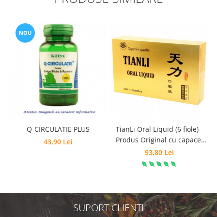
NOU
Q-CIRCULATIE PLUS
TianLi Oral Liquid (6 fiole) -
Produs Original cu capacel
43,90 Lei
auriu
93,80 Lei
SUPORT CLIENTI