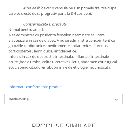
Mod de folosire
: o capsula pe zi in primele trei zile,dupa
care se creste doza progresiv pana la 3-4 cps pe zi.
Contraindicatii si precauti
i:
Numai pentru adulti.
A se administra cu prudenta femeilor insarcinate sau care
alapteaza si in caz de diabet. A nu se administra concomitent cu
glicozide cardiotonice, medicamente antiaritmice, diuretice,
corticosteroizi, lemn dulce, antidiabetice.
Interzis in caz de obstructie intestinala, inflamatii intestinale
acute (boala Crohn, colite ulcerative), ileus, abdomen chururgical
acut, apendicita,dureri abdominale de etiologie necunoscuta.
Informatii conformitate produs
Review-uri
(0)
PRODUSE SIMILARE