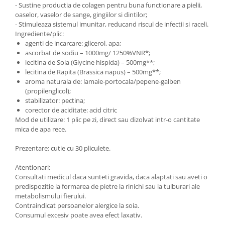
- Sustine productia de colagen pentru buna functionare a pielii,
oaselor, vaselor de sange, gingiilor si dintilor;
- Stimuleaza sistemul imunitar, reducand riscul de infectii si raceli.
Ingrediente/plic:
agenti de incarcare: glicerol, apa;
ascorbat de sodiu – 1000mg/ 1250%VNR*;
lecitina de Soia (Glycine hispida) – 500mg**;
lecitina de Rapita (Brassica napus) – 500mg**;
aroma naturala de: lamaie-portocala/pepene-galben
(propilenglicol);
stabilizator: pectina;
corector de aciditate: acid citric
Mod de utilizare: 1 plic pe zi, direct sau dizolvat intr-o cantitate
mica de apa rece.
Prezentare: cutie cu 30 pliculete.
Atentionari:
Consultati medicul daca sunteti gravida, daca alaptati sau aveti o
predispozitie la formarea de pietre la rinichi sau la tulburari ale
metabolismului fierului.
Contraindicat persoanelor alergice la soia.
Consumul excesiv poate avea efect laxativ.