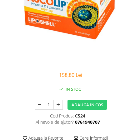
Sanatatea Femeii
Sanatatea ochilor
Luteina
Sistem digestiv
Somn si relaxare
Stres
Uleiuri
158,80 Lei
IN STOC
ADAUGA IN COS
Cod Produs:
C524
Ai nevoie de ajutor?
0761940707
Adauga la Favorite
Cere informatii