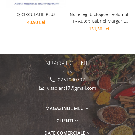
Q-CIRCULATIE PLUS
Noile legi biologice - Volumul
B
I - Autor: Gabriel Margarit
43,90 Lei
Editia 6
131,30 Lei
SUPORT CLIENTI
9 -18
0761940707
vitaplant17@gmail.com
MAGAZINUL MEU
CLIENTI
DATE COMERCIALE