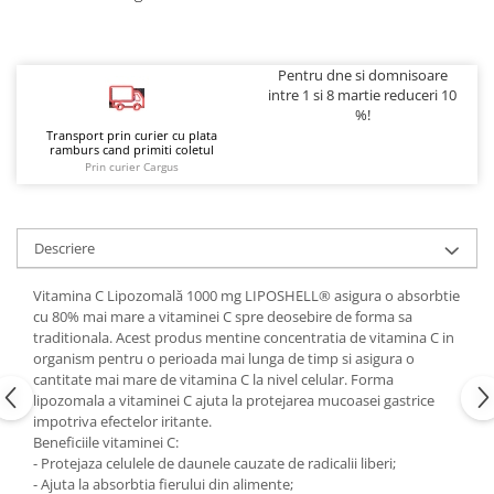
Pentru dne si domnisoare
intre 1 si 8 martie reduceri 10
%!
Transport prin curier cu plata
ramburs cand primiti coletul
Prin curier Cargus
Descriere
Vitamina C Lipozomală 1000 mg LIPOSHELL® asigura o absorbtie
cu 80% mai mare a vitaminei C spre deosebire de forma sa
traditionala. Acest produs mentine concentratia de vitamina C in
organism pentru o perioada mai lunga de timp si asigura o
cantitate mai mare de vitamina C la nivel celular. Forma
lipozomala a vitaminei C ajuta la protejarea mucoasei gastrice
impotriva efectelor iritante.
Beneficiile vitaminei C:
- Protejaza celulele de daunele cauzate de radicalii liberi;
- Ajuta la absorbtia fierului din alimente;