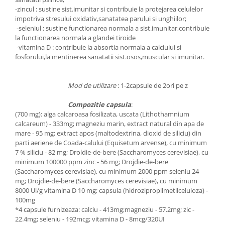
-zincul : sustine sist.imunitar si contribuie la protejarea celulelor
impotriva stresului oxidativ,sanatatea parului si unghiilor;
-seleniul : sustine functionarea normala a sist.imunitar,contribuie
la functionarea normala a glandei tiroide
-vitamina D : contribuie la absortia normala a calciului si
fosforului,la mentinerea sanatatii sist.osos,muscular si imunitar.
Mod de utilizare
: 1-2capsule de 2ori pe z
Compozitie capsula
:
(700 mg): alga calcaroasa fosilizata, uscata (Lithothamnium
calcareum) - 333mg; magneziu marin, extract natural din apa de
mare - 95 mg; extract apos (maltodextrina, dioxid de siliciu) din
parti aeriene de Coada-calului (Equisetum arvense), cu minimum
7 % siliciu - 82 mg; Droldie-de-bere (Saccharomyces cerevisiae), cu
minimum 100000 ppm zinc - 56 mg; Drojdie-de-bere
(Saccharomyces cerevisiae), cu minimum 2000 ppm seleniu 24
mg; Drojdie-de-bere (Saccharomyces cerevisiae), cu minimum
8000 Ul/g vitamina D 10 mg; capsula (hidrozipropilmetilceluloza) -
100mg
*4 capsule furnizeaza: calciu - 413mg;magneziu - 57.2mg; zic -
22.4mg; seleniu - 192mcg; vitamina D - 8mcg/320UI