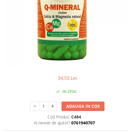
Sanatatea Femeii
Sanatatea ochilor
Luteina
Sistem digestiv
Somn si relaxare
Stres
Uleiuri
34,50 Lei
IN STOC
ADAUGA IN COS
Cod Produs:
C484
Ai nevoie de ajutor?
0761940707