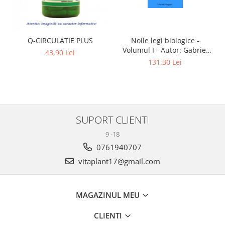
Q-CIRCULATIE PLUS
Noile legi biologice -
Volumul I - Autor: Gabriel
43,90 Lei
Margarit Editia 6
131,30 Lei
SUPORT CLIENTI
9 -18
0761940707
vitaplant17@gmail.com
MAGAZINUL MEU
CLIENTI