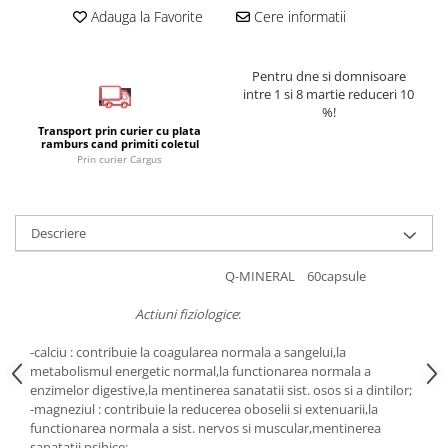
Adauga la Favorite
Cere informatii
Pentru dne si domnisoare
intre 1 si 8 martie reduceri 10
%!
Transport prin curier cu plata
ramburs cand primiti coletul
Prin curier Cargus
Descriere
Q-MINERAL 60capsule
Actiuni fiziologice
:
-calciu : contribuie la coagularea normala a sangelui,la
metabolismul energetic normal,la functionarea normala a
enzimelor digestive,la mentinerea sanatatii sist. osos si a dintilor;
-magneziul : contribuie la reducerea oboselii si extenuarii,la
functionarea normala a sist. nervos si muscular,mentinerea
sanatatii psihice;