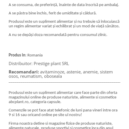
A se consuma, de preferință, înainte de data înscrisă pe ambalaj.
A se păstra bine închis, ferit de umiditate și căldură.
Produsul este un supliment alimentar și nu trebuie să înlocuiască
un regim alimentar variat și echilibrat și un mod de viață sănătos.
A nu se depăși doza recomandată pentru consumul zilnic.
Produs in
: Romania
Distribuitor: Prestige plant SRL
Recomandari:
avitaminoze, astenie, anemie, sistem
osos, reumatism, oboseala
___________________________________________________________
Produsul este un supliment alimentar care face parte din oferta
magazinului online de produse naturiste, alimente si cosmetice
abcplant.ro, categoria capsule.
Comenzile se pot face atat telefonic de luni pana vineri intre ora
9 si 16 sau oricand online pe site ul nostru!
Firma noastra detine si magazine fizice de produse naturiste,
alimente naturale, produse sportivi si cosmetice inca din anul