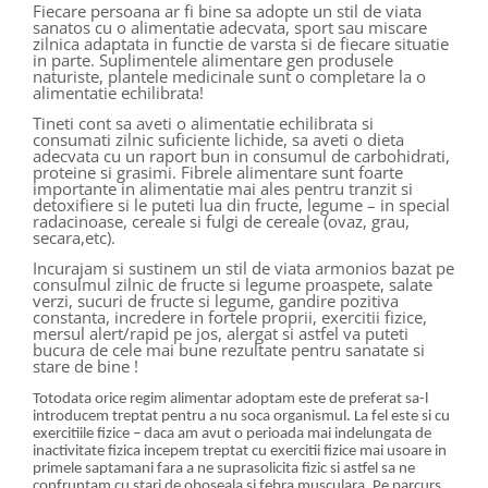
Fiecare persoana ar fi bine sa adopte un stil de viata
sanatos cu o alimentatie adecvata, sport sau miscare
zilnica adaptata in functie de varsta si de fiecare situatie
in parte. Suplimentele alimentare gen produsele
naturiste, plantele medicinale sunt o completare la o
alimentatie echilibrata!
Tineti cont sa aveti o alimentatie echilibrata si
consumati zilnic suficiente lichide, sa aveti o dieta
adecvata cu un raport bun in consumul de carbohidrati,
proteine si grasimi. Fibrele alimentare sunt foarte
importante in alimentatie mai ales pentru tranzit si
detoxifiere si le puteti lua din fructe, legume – in special
radacinoase, cereale si fulgi de cereale (ovaz, grau,
secara,etc).
Incurajam si sustinem un stil de viata armonios bazat pe
consulmul zilnic de fructe si legume proaspete, salate
verzi, sucuri de fructe si legume, gandire pozitiva
constanta, incredere in fortele proprii, exercitii fizice,
mersul alert/rapid pe jos, alergat si astfel va puteti
bucura de cele mai bune rezultate pentru sanatate si
stare de bine !
Totodata orice regim alimentar adoptam este de preferat sa-l
introducem treptat pentru a nu soca organismul. La fel este si cu
exercitiile fizice – daca am avut o perioada mai indelungata de
inactivitate fizica incepem treptat cu exercitii fizice mai usoare in
primele saptamani fara a ne suprasolicita fizic si astfel sa ne
confruntam cu stari de oboseala si febra musculara. Pe parcurs,