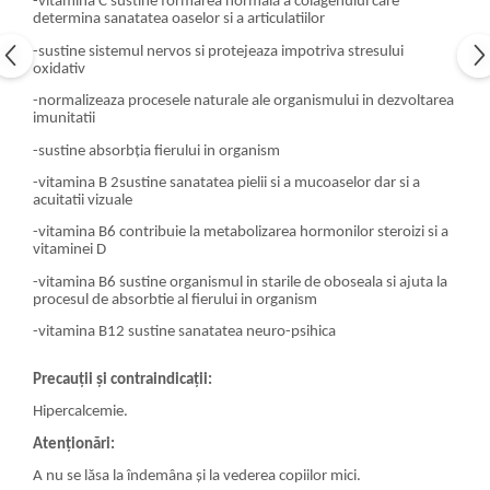
-vitamina C sustine formarea normală a colagenului care
determina sanatatea oaselor si a articulatiilor
-sustine sistemul nervos si protejeaza impotriva stresului
oxidativ
-normalizeaza procesele naturale ale organismului in dezvoltarea
imunitatii
-sustine absorbția fierului in organism
-vitamina B 2sustine sanatatea pielii si a mucoaselor dar si a
acuitatii vizuale
-vitamina B6 contribuie la metabolizarea hormonilor steroizi si a
vitaminei D
-vitamina B6 sustine organismul in starile de oboseala si ajuta la
procesul de absorbtie al fierului in organism
-vitamina B12 sustine sanatatea neuro-psihica
Precauții și contraindicații:
Hipercalcemie.
Atenționări:
A nu se lăsa la îndemâna și la vederea copiilor mici.