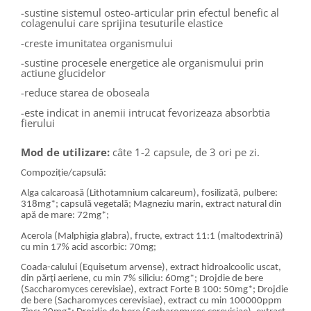
-sustine sistemul osteo-articular prin efectul benefic al
colagenului care sprijina tesuturile elastice
-creste imunitatea organismului
-sustine procesele energetice ale organismului prin
actiune glucidelor
-reduce starea de oboseala
-este indicat in anemii intrucat fevorizeaza absorbtia
fierului
Mod de utilizare:
câte 1-2 capsule, de 3 ori pe zi.
Compoziție/capsulă:
Alga calcaroasă (Lithotamnium calcareum), fosilizată, pulbere:
318mg*; capsulă vegetală; Magneziu marin, extract natural din
apă de mare: 72mg*;
Acerola (Malphigia glabra), fructe, extract 11:1 (maltodextrină)
cu min 17% acid ascorbic: 70mg;
Coada-calului (Equisetum arvense), extract hidroalcoolic uscat,
din părți aeriene, cu min 7% siliciu: 60mg*; Drojdie de bere
(Saccharomyces cerevisiae), extract Forte B 100: 50mg*; Drojdie
de bere (Sacharomyces cerevisiae), extract cu min 100000ppm