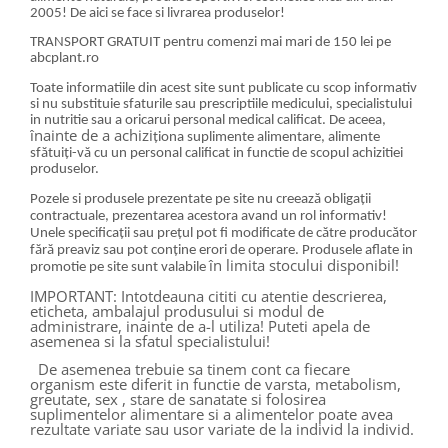
2005! De aici se face si livrarea produselor!
TRANSPORT GRATUIT pentru comenzi mai mari de 150 lei pe
abcplant.ro
Toate informatiile din acest site sunt publicate cu scop informativ
si nu substituie sfaturile sau prescriptiile medicului, specialistului
in nutritie sau a oricarui personal medical calificat. De aceea,
înainte de a achizi
ționa suplimente alimentare, alimente
sfătuiți-vă cu un personal calificat in functie de scopul achizitiei
produselor.
Pozele si produsele prezentate pe site nu creează obligații
contractuale, prezentarea acestora avand un rol informativ!
Unele specificații sau prețul pot fi modificate de către producător
fără preaviz sau pot conține erori de operare. Produsele aflate in
în limita stocului disponibil!
promotie pe site sunt valabile
IMPORTANT: Intotdeauna cititi cu atentie descrierea,
eticheta, ambalajul produsului si modul de
administrare, inainte de a-l utiliza! Puteti apela de
asemenea si la sfatul specialistului!
De asemenea trebuie sa tinem cont ca fiecare
organism este diferit in functie de varsta, metabolism,
greutate, sex , stare de sanatate si folosirea
suplimentelor alimentare si a alimentelor poate avea
rezultate variate sau usor variate de la individ la individ.