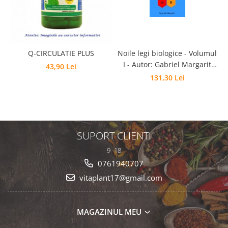
Q-CIRCULATIE PLUS
Noile legi biologice - Volumul
B
I - Autor: Gabriel Margarit
43,90 Lei
Editia 6
131,30 Lei
SUPORT CLIENTI
9 -18
0761940707
vitaplant17@gmail.com
MAGAZINUL MEU