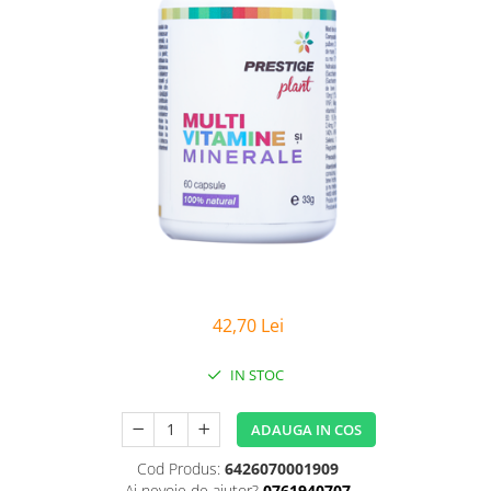
Sanatatea Femeii
Sanatatea ochilor
Luteina
Sistem digestiv
Somn si relaxare
Stres
Uleiuri
42,70 Lei
IN STOC
ADAUGA IN COS
Cod Produs:
6426070001909
Ai nevoie de ajutor?
0761940707