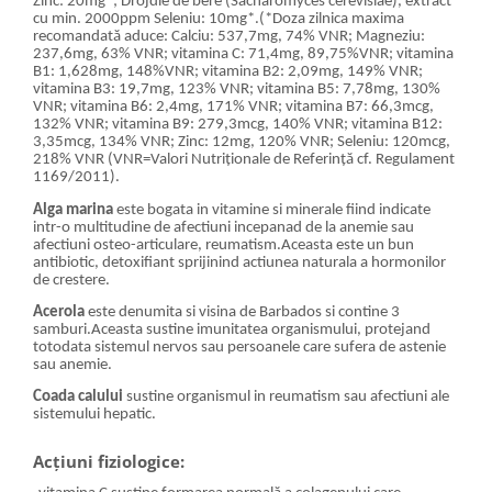
Zinc: 20mg*; Drojdie de bere (Sacharomyces cerevisiae), extract
cu min. 2000ppm Seleniu: 10mg*.(*Doza zilnica maxima
recomandată aduce: Calciu: 537,7mg, 74% VNR; Magneziu:
237,6mg, 63% VNR; vitamina C: 71,4mg, 89,75%VNR; vitamina
B1: 1,628mg, 148%VNR; vitamina B2: 2,09mg, 149% VNR;
vitamina B3: 19,7mg, 123% VNR; vitamina B5: 7,78mg, 130%
VNR; vitamina B6: 2,4mg, 171% VNR; vitamina B7: 66,3mcg,
132% VNR; vitamina B9: 279,3mcg, 140% VNR; vitamina B12:
3,35mcg, 134% VNR; Zinc: 12mg, 120% VNR; Seleniu: 120mcg,
218% VNR (VNR=Valori Nutriționale de Referință cf. Regulament
1169/2011).
Alga marina
este bogata in vitamine si minerale fiind indicate
intr-o multitudine de afectiuni incepanad de la anemie sau
afectiuni osteo-articulare, reumatism.Aceasta este un bun
antibiotic, detoxifiant sprijinind actiunea naturala a hormonilor
de crestere.
Acerola
este denumita si visina de Barbados si contine 3
samburi.Aceasta sustine imunitatea organismului, protejand
totodata sistemul nervos sau persoanele care sufera de astenie
sau anemie.
Coada calului
sustine organismul in reumatism sau afectiuni ale
sistemului hepatic.
Acțiuni fiziologice: