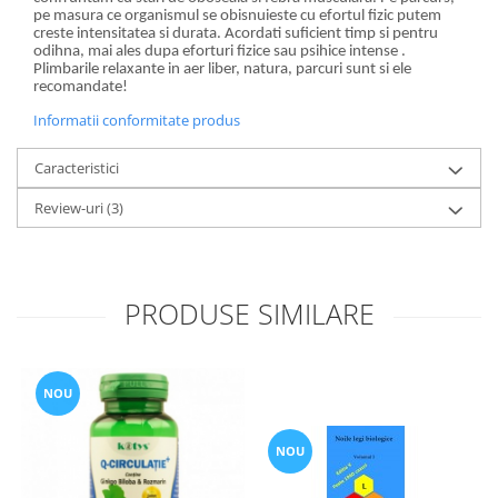
pe masura ce organismul se obisnuieste cu efortul fizic putem
creste intensitatea si durata. Acordati suficient timp si pentru
odihna, mai ales dupa eforturi fizice sau psihice intense .
Plimbarile relaxante in aer liber, natura, parcuri sunt si ele
recomandate!
Informatii conformitate produs
Caracteristici
Review-uri
(3)
PRODUSE SIMILARE
NOU
NOU