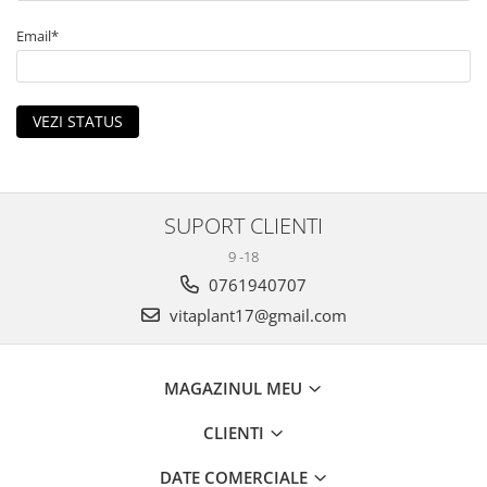
Sanatatea Femeii
Sanatatea ochilor
Email*
Luteina
Sistem digestiv
VEZI STATUS
Somn si relaxare
Stres
Uleiuri
SUPORT CLIENTI
9 -18
0761940707
vitaplant17@gmail.com
MAGAZINUL MEU
CLIENTI
DATE COMERCIALE