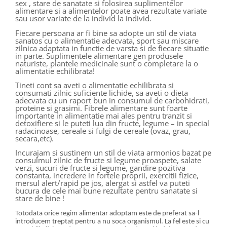
sex , stare de sanatate si folosirea suplimentelor
alimentare si a alimentelor poate avea rezultate variate
sau usor variate de la individ la individ.
Fiecare persoana ar fi bine sa adopte un stil de viata
sanatos cu o alimentatie adecvata, sport sau miscare
zilnica adaptata in functie de varsta si de fiecare situatie
in parte. Suplimentele alimentare gen produsele
naturiste, plantele medicinale sunt o completare la o
alimentatie echilibrata!
Tineti cont sa aveti o alimentatie echilibrata si
consumati zilnic suficiente lichide, sa aveti o dieta
adecvata cu un raport bun in consumul de carbohidrati,
proteine si grasimi. Fibrele alimentare sunt foarte
importante in alimentatie mai ales pentru tranzit si
detoxifiere si le puteti lua din fructe, legume – in special
radacinoase, cereale si fulgi de cereale (ovaz, grau,
secara,etc).
Incurajam si sustinem un stil de viata armonios bazat pe
consulmul zilnic de fructe si legume proaspete, salate
verzi, sucuri de fructe si legume, gandire pozitiva
constanta, incredere in fortele proprii, exercitii fizice,
mersul alert/rapid pe jos, alergat si astfel va puteti
bucura de cele mai bune rezultate pentru sanatate si
stare de bine !
Totodata orice regim alimentar adoptam este de preferat sa-l
introducem treptat pentru a nu soca organismul. La fel este si cu