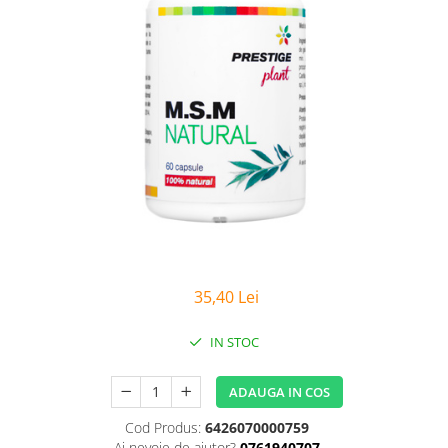
Sanatatea Femeii
Sanatatea ochilor
Luteina
Sistem digestiv
Somn si relaxare
Stres
Uleiuri
35,40 Lei
IN STOC
ADAUGA IN COS
Cod Produs:
6426070000759
Ai nevoie de ajutor?
0761940707