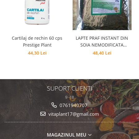
Cartilaj de rechin 60 cps
LAPTE PRAF INSTANT DIN
Prestige Plant
SOIA NEMODIFICATA
GENETIC- HAPAX
44,30 Lei
48,40 Lei
SUPORT CLIENTI
9 -18
0761940707
vitaplant17@gmail.com
MAGAZINUL MEU