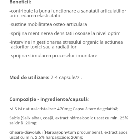
Beneficii:
-contribuie la buna functionare a sanatatii articulatiilor
prin redarea elasticitatii
-sustine mobilitatea osteo-articulara
-sprijina mentinerea densitatii osoase la nivel optim
-intervine in gestionarea stresului organic la actiunea
factorilor toxici sau a radiatiilor
-sprijina stimularea proceselor imunitare
Mod de utilizare:
2-4 capsule/zi.
Compoziție - ingrediente/capsul
ă:
M.S.M natural cristalizat: 470mg; Capsulă tare de gelatină;
Salcie (Salix alba), coajă, extract hidroalcoolic uscat cu min. 25%
salicină -20mg;
Gheara-diavolului (Harpagophytum procumbens), extract apos
uscat cu min. 2,5% harpagozide: 20mg;