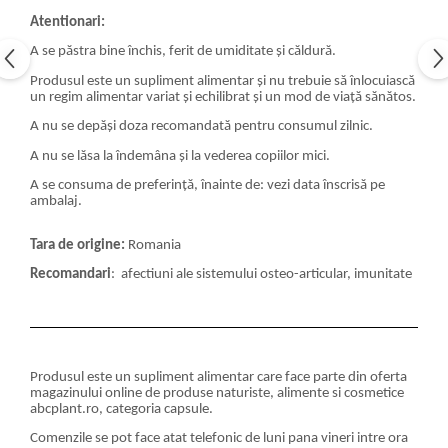
Atentionari:
A se păstra bine închis, ferit de umiditate și căldură.
Produsul este un supliment alimentar și nu trebuie să înlocuiască
un regim alimentar variat și echilibrat și un mod de viață sănătos.
A nu se depăși doza recomandată pentru consumul zilnic.
A nu se lăsa la îndemâna și la vederea copiilor mici.
A se consuma de preferință, înainte de: vezi data înscrisă pe
ambalaj.
Tara de origine:
Romania
Recomandari
: afectiuni ale sistemului osteo-articular, imunitate
Produsul este un supliment alimentar care face parte din oferta
magazinului online de produse naturiste, alimente si cosmetice
abcplant.ro, categoria capsule.
Comenzile se pot face atat telefonic de luni pana vineri intre ora