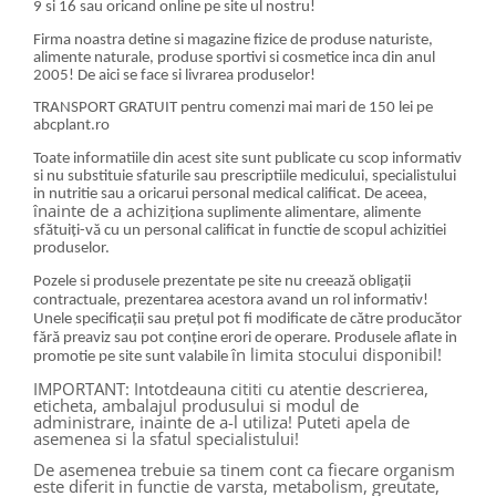
9 si 16 sau oricand online pe site ul nostru!
Firma noastra detine si magazine fizice de produse naturiste,
alimente naturale, produse sportivi si cosmetice inca din anul
2005! De aici se face si livrarea produselor!
TRANSPORT GRATUIT pentru comenzi mai mari de 150 lei pe
abcplant.ro
Toate informatiile din acest site sunt publicate cu scop informativ
si nu substituie sfaturile sau prescriptiile medicului, specialistului
in nutritie sau a oricarui personal medical calificat. De aceea,
înainte de a achizi
ționa suplimente alimentare, alimente
sfătuiți-vă cu un personal calificat in functie de scopul achizitiei
produselor.
Pozele si produsele prezentate pe site nu creează obligații
contractuale, prezentarea acestora avand un rol informativ!
Unele specificații sau prețul pot fi modificate de către producător
fără preaviz sau pot conține erori de operare. Produsele aflate in
în limita stocului disponibil!
promotie pe site sunt valabile
IMPORTANT: Intotdeauna cititi cu atentie descrierea,
eticheta, ambalajul produsului si modul de
administrare, inainte de a-l utiliza! Puteti apela de
asemenea si la sfatul specialistului!
De asemenea trebuie sa tinem cont ca fiecare organism
este diferit in functie de varsta, metabolism, greutate,