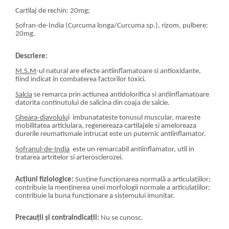
Cartilaj de rechin: 20mg;
Șofran-de-India (Curcuma longa/Curcuma sp.), rizom, pulbere:
20mg.
Descriere:
M.S.M
-ul natural are efecte antiinflamatoare si antioxidante,
fiind indicat in combaterea factorilor toxici.
Salcia
se remarca prin actiunea antidolorifica si antiinflamatoare
datorita continutului de salicina din coaja de salcie.
Gheara-diavolulu
i imbunatateste tonusul muscular, mareste
mobilitatea articlulara, regenereaza cartilajele si ameloreaza
durerile reumatismale intrucat este un puternic antiinflamator.
Șofranul-de-India
este un remarcabil antiinflamator, util in
tratarea artritelor si arterosclerozei.
Acțiuni fiziologice:
Susține funcționarea normală a articulațiilor;
contribuie la menținerea unei morfologii normale a articulațiilor;
contribuie la buna funcționare a sistemului imunitar.
Precauții și contraindicații:
Nu se cunosc.