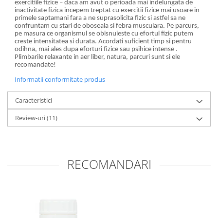
exercitiile fizice – daca am avut o perioada mai indelungata de
inactivitate fizica incepem treptat cu exercitii fizice mai usoare in
primele saptamani fara a ne suprasolicita fizic si astfel sa ne
confruntam cu stari de oboseala si febra musculara. Pe parcurs,
pe masura ce organismul se obisnuieste cu efortul fizic putem
creste intensitatea si durata. Acordati suficient timp si pentru
odihna, mai ales dupa eforturi fizice sau psihice intense .
Plimbarile relaxante in aer liber, natura, parcuri sunt si ele
recomandate!
Informatii conformitate produs
Caracteristici
Review-uri
(11)
RECOMANDARI