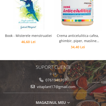
Book - Misterele menstruatiei
Crema anticelulitica cafea,
ghimbir, piper, masline
46,60 Lei
250ml
34,40 Lei
SUPORT CLIENTI
9 -18
0761940707
vitaplant17@gmail.com
MAGAZINUL MEU