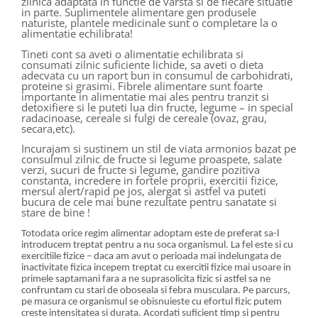
zilnica adaptata in functie de varsta si de fiecare situatie
in parte. Suplimentele alimentare gen produsele
naturiste, plantele medicinale sunt o completare la o
alimentatie echilibrata!
Tineti cont sa aveti o alimentatie echilibrata si
consumati zilnic suficiente lichide, sa aveti o dieta
adecvata cu un raport bun in consumul de carbohidrati,
proteine si grasimi. Fibrele alimentare sunt foarte
importante in alimentatie mai ales pentru tranzit si
detoxifiere si le puteti lua din fructe, legume – in special
radacinoase, cereale si fulgi de cereale (ovaz, grau,
secara,etc).
Incurajam si sustinem un stil de viata armonios bazat pe
consulmul zilnic de fructe si legume proaspete, salate
verzi, sucuri de fructe si legume, gandire pozitiva
constanta, incredere in fortele proprii, exercitii fizice,
mersul alert/rapid pe jos, alergat si astfel va puteti
bucura de cele mai bune rezultate pentru sanatate si
stare de bine !
Totodata orice regim alimentar adoptam este de preferat sa-l
introducem treptat pentru a nu soca organismul. La fel este si cu
exercitiile fizice – daca am avut o perioada mai indelungata de
inactivitate fizica incepem treptat cu exercitii fizice mai usoare in
primele saptamani fara a ne suprasolicita fizic si astfel sa ne
confruntam cu stari de oboseala si febra musculara. Pe parcurs,
pe masura ce organismul se obisnuieste cu efortul fizic putem
creste intensitatea si durata. Acordati suficient timp si pentru