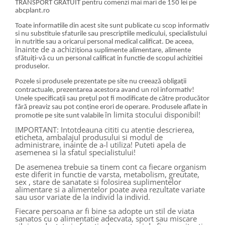
TRANSPORT GRATUIT pentru comenzi mai mari de 150 lei pe
abcplant.ro
Toate informatiile din acest site sunt publicate cu scop informativ
si nu substituie sfaturile sau prescriptiile medicului, specialistului
in nutritie sau a oricarui personal medical calificat. De aceea,
înainte de a achizi
ționa suplimente alimentare, alimente
sfătuiți-vă cu un personal calificat in functie de scopul achizitiei
produselor.
Pozele si produsele prezentate pe site nu creează obligații
contractuale, prezentarea acestora avand un rol informativ!
Unele specificații sau prețul pot fi modificate de către producător
fără preaviz sau pot conține erori de operare. Produsele aflate in
în limita stocului disponibil!
promotie pe site sunt valabile
IMPORTANT: Intotdeauna cititi cu atentie descrierea,
eticheta, ambalajul produsului si modul de
administrare, inainte de a-l utiliza! Puteti apela de
asemenea si la sfatul specialistului!
De asemenea trebuie sa tinem cont ca fiecare organism
este diferit in functie de varsta, metabolism, greutate,
sex , stare de sanatate si folosirea suplimentelor
alimentare si a alimentelor poate avea rezultate variate
sau usor variate de la individ la individ.
Fiecare persoana ar fi bine sa adopte un stil de viata
sanatos cu o alimentatie adecvata, sport sau miscare