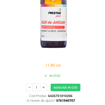
Sanatatea Femeii
Sanatatea ochilor
Luteina
Sistem digestiv
Somn si relaxare
Stres
Uleiuri
11,80 Lei
IN STOC
ADAUGA IN COS
Cod Produs:
6426751010206
Ai nevoie de ajutor?
0761940707