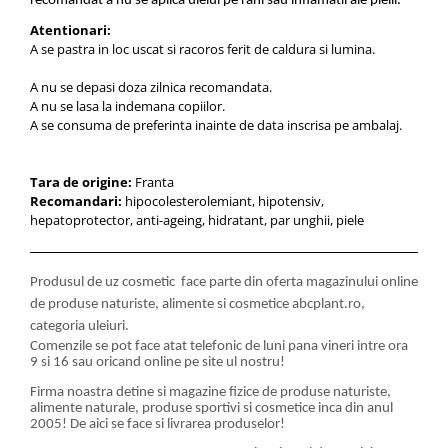
recomandat a nu se aplica uleiul pe rani sau inflamatii ale pielii.
Atentionari:
A se pastra in loc uscat si racoros ferit de caldura si lumina.
A nu se depasi doza zilnica recomandata.
A nu se lasa la indemana copiilor.
A se consuma de preferinta inainte de data inscrisa pe ambalaj.
Tara de origine:
Franta
Recomandari:
hipocolesterolemiant, hipotensiv,
hepatoprotector, anti-ageing, hidratant, par unghii, piele
Produsul de uz cosmetic face parte din oferta magazinului online
de produse naturiste, alimente si cosmetice abcplant.ro,
categoria uleiuri.
Comenzile se pot face atat telefonic de luni pana vineri intre ora
9 si 16 sau oricand online pe site ul nostru!
Firma noastra detine si magazine fizice de produse naturiste,
alimente naturale, produse sportivi si cosmetice inca din anul
2005! De aici se face si livrarea produselor!