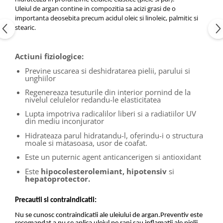
Uleiul de argan contine in compozitia sa acizi grasi de o
importanta deosebita precum acidul oleic si linoleic, palmitic si
stearic.
Actiuni fiziologice:
Previne uscarea si deshidratarea pielii, parului si
unghiilor
Regenereaza tesuturile din interior pornind de la
nivelul celulelor redandu-le elasticitatea
Lupta impotriva radicalilor liberi si a radiatiilor UV
din mediu inconjurator
Hidrateaza parul hidratandu-l, oferindu-i o structura
moale si matasoasa, usor de coafat.
Este un puternic agent anticancerigen si antioxidant
Este
hipocolesterolemiant, hipotensiv
si
hepatoprotector.
Precautii si contraindicatii:
Nu se cunosc contraindicatii ale uleiului de argan.Preventiv este