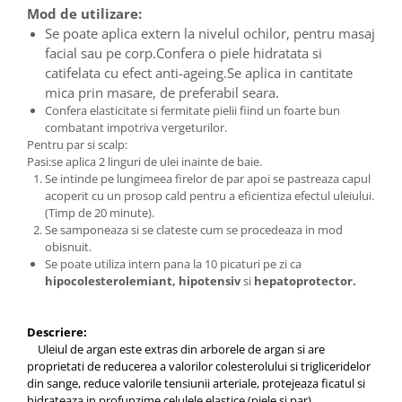
Mod de utilizare:
Se poate aplica extern la nivelul ochilor, pentru masaj
facial sau pe corp.Confera o piele hidratata si
catifelata cu efect anti-ageing.Se aplica in cantitate
mica prin masare, de preferabil seara.
Confera elasticitate si fermitate pielii fiind un foarte bun
combatant impotriva vergeturilor.
Pentru par si scalp:
Pasi:se aplica 2 linguri de ulei inainte de baie.
Se intinde pe lungimeea firelor de par apoi se pastreaza capul
acoperit cu un prosop cald pentru a eficientiza efectul uleiului.
(Timp de 20 minute).
Se samponeaza si se clateste cum se procedeaza in mod
obisnuit.
Se poate utiliza intern pana la 10 picaturi pe zi ca
hipocolesterolemiant, hipotensiv
si
hepatoprotector.
Descriere:
Uleiul de argan este extras din arborele de argan si are
proprietati de reducerea a valorilor colesterolului si trigliceridelor
din sange, reduce valorile tensiunii arteriale, protejeaza ficatul si
hidrateaza in profunzime celulele elastice (piele si par).