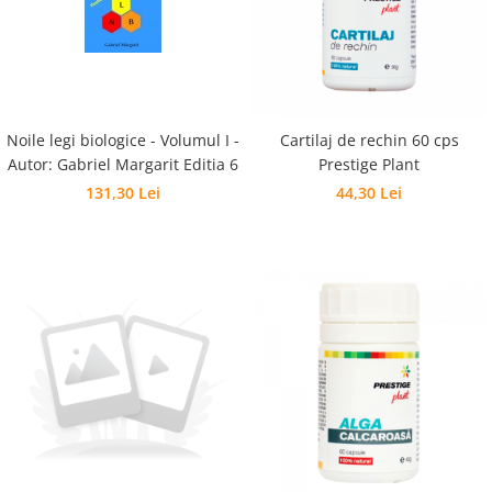
Sanatatea Femeii
Sanatatea ochilor
Luteina
Sistem digestiv
Somn si relaxare
Noile legi biologice - Volumul I -
Cartilaj de rechin 60 cps
Autor: Gabriel Margarit Editia 6
Prestige Plant
Stres
131,30 Lei
44,30 Lei
Uleiuri