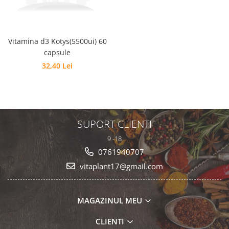
Vitamina d3 Kotys(5500ui) 60
capsule
32,40 Lei
SUPORT CLIENTI
9 -18
0761940707
vitaplant17@gmail.com
MAGAZINUL MEU
CLIENTI